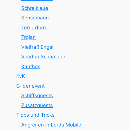
Schreiklaue
Sensemann
Terrordorn
Trojan
Vielfraß Engel
Voodoo Schamane
Xanthos
KvK
Gildenevent
Schiffsquests
Zusatzquests
Tipps und Tricks
Angreifen in Lords Mobile