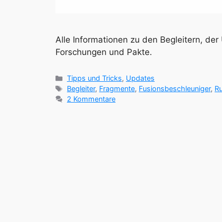
Alle Informationen zu den Begleitern, de
Forschungen und Pakte.
Kategorien
Tipps und Tricks
,
Updates
Schlagwörter
Begleiter
,
Fragmente
,
Fusionsbeschleuniger
,
R
2 Kommentare