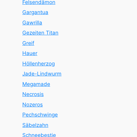
Felsendämon
Gargantua
Gawrilla
Gezeiten Titan
Greif
Hauer
Höllenherzog
Jade-Lindwurm
Megamade
Necrosis
Nozeros
Pechschwinge
Säbelzahn
Schneebestie