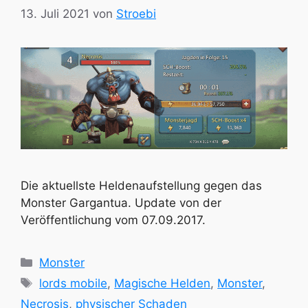
13. Juli 2021
von
Stroebi
Die aktuellste Heldenaufstellung gegen das
Monster Gargantua. Update von der
Veröffentlichung vom 07.09.2017.
Kategorien
Monster
Schlagwörter
lords mobile
,
Magische Helden
,
Monster
,
Necrosis
,
physischer Schaden