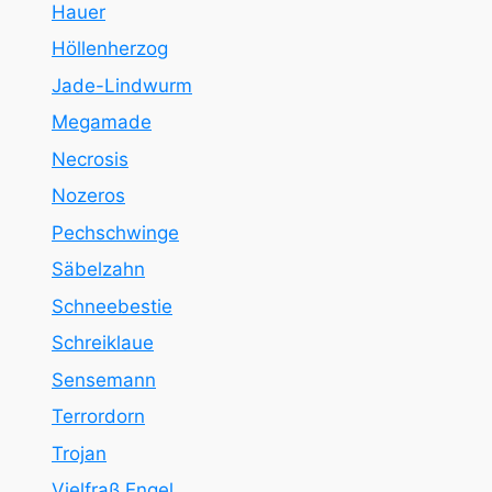
Hauer
Höllenherzog
Jade-Lindwurm
Megamade
Necrosis
Nozeros
Pechschwinge
Säbelzahn
Schneebestie
Schreiklaue
Sensemann
Terrordorn
Trojan
Vielfraß Engel