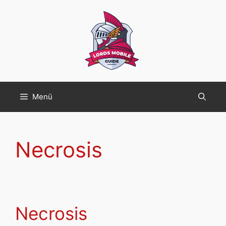
Zum
Inhalt
springen
Menü
Necrosis
Necrosis