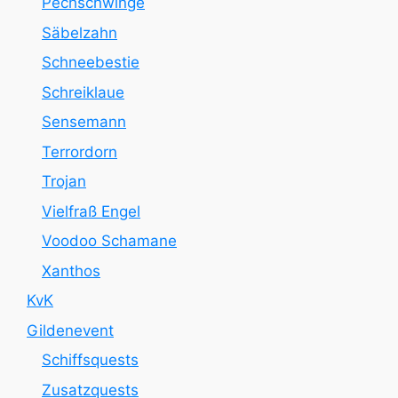
Pechschwinge
Säbelzahn
Schneebestie
Schreiklaue
Sensemann
Terrordorn
Trojan
Vielfraß Engel
Voodoo Schamane
Xanthos
KvK
Gildenevent
Schiffsquests
Zusatzquests