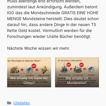
muss allerdings erst erforscht werden,
zumindest laut Ankündigung. Außerdem betont
IGG das die Mondschmiede GRATIS EINE HOHE
MENGE Mondsteine herstellt. Dies deutet schon
darauf hin, dass andere Dinge in der neuen T5
Kette Geld kostet. Vermutlich werden für die
Forschungen wieder Uralte Bücher benötigt.
Nächste Woche wissen wir mehr.
Wie erhalte ich Gabe der
Wie erhalte ich
Götter?
Mondsteine?
Kategorien
Updates