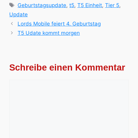
Schlagwörter
Geburtstagsupdate
,
t5
,
T5 Einheit
,
Tier 5
,
Update
Lords Mobile feiert 4. Geburtstag
T5 Udate kommt morgen
Schreibe einen Kommentar
Kommentar