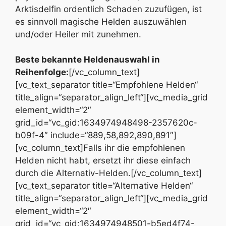
Arktisdelfin ordentlich Schaden zuzufügen, ist
es sinnvoll magische Helden auszuwählen
und/oder Heiler mit zunehmen.
Beste bekannte Heldenauswahl in
Reihenfolge:
[/vc_column_text]
[vc_text_separator title=“Empfohlene Helden“
title_align=“separator_align_left“][vc_media_grid
element_width=“2″
grid_id=“vc_gid:1634974948498-2357620c-
b09f-4″ include=“889,58,892,890,891″]
[vc_column_text]Falls ihr die empfohlenen
Helden nicht habt, ersetzt ihr diese einfach
durch die Alternativ-Helden.[/vc_column_text]
[vc_text_separator title=“Alternative Helden“
title_align=“separator_align_left“][vc_media_grid
element_width=“2″
grid_id=“vc_gid:1634974948501-b5ed4f74-