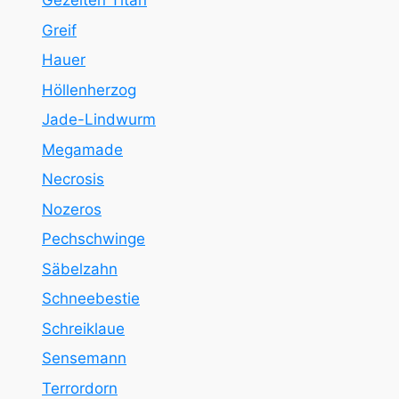
Gezeiten Titan
Greif
Hauer
Höllenherzog
Jade-Lindwurm
Megamade
Necrosis
Nozeros
Pechschwinge
Säbelzahn
Schneebestie
Schreiklaue
Sensemann
Terrordorn