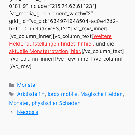
0181-9″ include=“215,74,62,61,123″]
[vc_media_grid element_width=“2″
grid_id=“vc_gid:1634974948504-ac0e42d2-
bbfd-0″ include=“63,121″][vc_row_inner]
[vc_column_inner][vc_column_text]
Weitere
Heldenaufstellungen findet ihr hier,
und die
aktuelle Monsterrotation, hier.
[/vc_column_text]
[/vc_column_inner][/vc_row_inner][/vc_column]
[/vc_row]
Kategorien
Monster
Schlagwörter
Arktisdelfin
,
lords mobile
,
Magische Helden
,
Monster
,
physischer Schaden
Necrosis